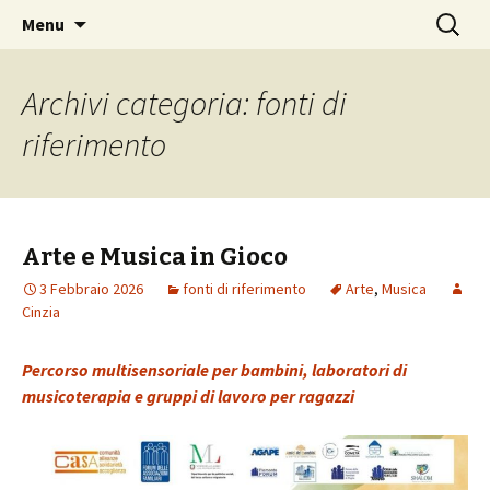
accoglienza e condivisione familiare
Vai
Ricerca
Associazione La casa di
Menu
al
per:
Oreste
contenuto
Archivi categoria: fonti di
riferimento
Arte e Musica in Gioco
3 Febbraio 2026
fonti di riferimento
Arte
,
Musica
Cinzia
Percorso multisensoriale per bambini, laboratori di
musicoterapia e gruppi di lavoro per ragazzi