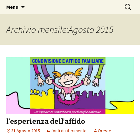
accoglienza e condivisione familiare
Vai
Ricerca
Associazione La casa di
Menu
al
per:
Oreste
contenuto
Archivio mensile:Agosto 2015
l’esperienza dell’affido
31 Agosto 2015
fonti di riferimento
Oreste